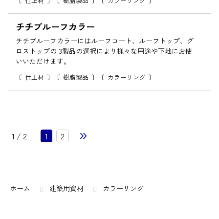
仕上材
樹脂製品
カラーリング
チチブルーフカラー
チチブルーフカラーにはルーフコート、ルーフトップ、グ
ロストップの 3製品の選択により様々な用途や下地にお使
いいただけます。
仕上材
樹脂製品
カラーリング
»
1 / 2
1
2
コ
ペ
ン
ー
テ
ジ
ン
の
ホーム
建築用資材
カラーリング
ツ
先
本
頭
文
へ