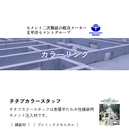
コ
ン
テ
ン
セメント二次製品の総合メーカー
ツ
太平洋セメントグループ
本
文
へ
カラーリング
ス
キ
ッ
プ
チチブカラースタッフ
チチブカラースタッフは表層半たわみ性舗装用
セメント注入材です。
舗装材
プレミックスモルタル