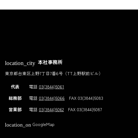
の
戻
先
る
頭
へ
戻
る
本社事務所
location_city
東京都台東区上野7丁目7番6号（TT上野駅前ビル）
代表
電話
03(3844)5061
総務部
電話
03(3844)5066
FAX 03(3844)5083
営業部
電話
03(3844)5062
FAX 03(3844)5087
GoogleMap
location_on