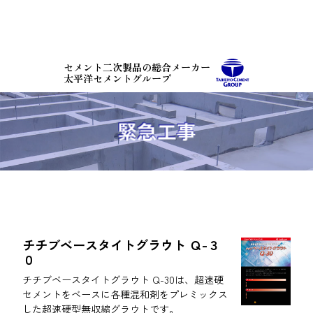
コ
ン
テ
ン
セメント二次製品の総合メーカー
ツ
太平洋セメントグループ
本
文
へ
緊急工事
ス
キ
ッ
プ
チチブベースタイトグラウト Ｑ-３
０
チチブベースタイトグラウト Q-30は、超速硬
セメントをベースに各種混和剤をプレミックス
した超速硬型無収縮グラウトです。