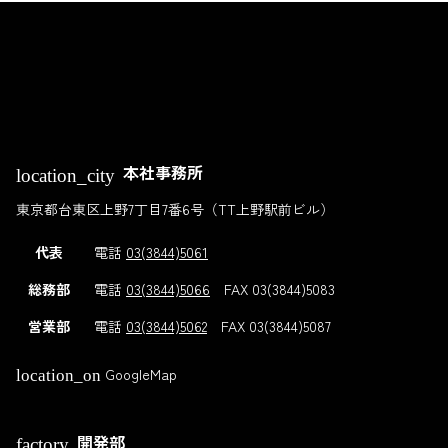
先
る
頭
へ
戻
る
本社事務所
location_city
東京都台東区上野7丁目7番6号（TT上野駅前ビル）
代表
電話
03(3844)5061
総務部
電話
03(3844)5066
FAX 03(3844)5083
営業部
電話
03(3844)5062
FAX 03(3844)5087
GoogleMap
location_on
開発部
factory