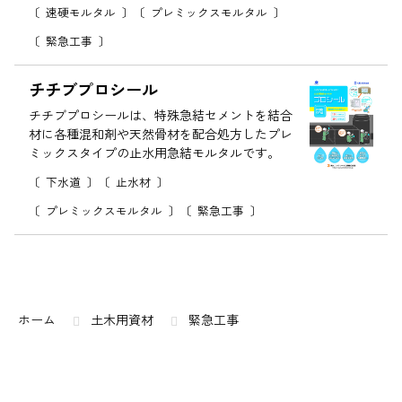
速硬モルタル
プレミックスモルタル
緊急工事
チチブプロシール
チチブプロシールは、特殊急結セメントを結合
材に各種混和剤や天然骨材を配合処方したプレ
ミックスタイプの止水用急結モルタルです。
下水道
止水材
プレミックスモルタル
緊急工事
コ
ペ
ン
ー
テ
ジ
ン
の
ホーム
土木用資材
緊急工事
ツ
先
本
頭
文
へ
の
戻