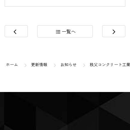
一覧へ
arrow_back_ios
format_list_bulleted
arrow_forward_ios
コ
ペ
ン
ー
テ
ジ
ン
の
ホーム
更新情報
お知らせ
秩父コンクリート工
ツ
先
本
頭
文
へ
の
戻
先
る
頭
へ
戻
る