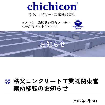
コ
ン
テ
ン
セメント二次製品の総合メーカー
ツ
太平洋セメントグループ
本
文
へ
お知らせ
ス
キ
ッ
プ
秩父コンクリート工業㈱関東営
業所移転のお知らせ
2022年1月16日