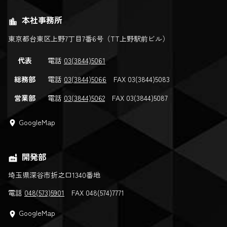
本社事務所
location_city
東京都台東区上野7丁目7番6号（TT上野駅前ビル）
代表
電話
03(3844)5061
総務部
電話
03(3844)5066
FAX 03(3844)5083
営業部
電話
03(3844)5062
FAX 03(3844)5087
GoogleMap
location_on
開発部
factory
埼玉県深谷市折之口1340番地
電話
048(573)5901
FAX 048(574)7771
GoogleMap
location_on