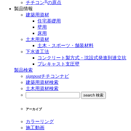
®
チチコン
の原点
製品情報
建築用資材
住宅基礎用
壁用
床用
土木用資材
土木・スポーツ・舗装材料
下水道工法
コンクリート製方式・沈設式発進到達立抗
プレキャスト支圧壁
製品検索
signpost
チチコンナビ
建築用資材検索
土木用資材検索
search
検索
アーカイブ
カラーリング
施工動画