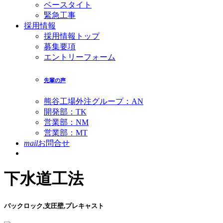
ベースタイト
緊急工事
採用情報
採用情報トップ
募集要項
エントリーフォーム
先輩の声
熊谷工場外注グループ：AN
開発部：TK
営業部：NM
営業部：MT
mail
お問合せ
下水道工法
バックロック,支圧壁,プレキャスト