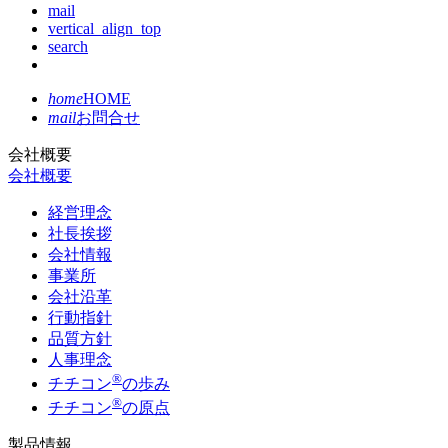
mail
vertical_align_top
search
home
HOME
mail
お問合せ
会社概要
会社概要
経営理念
社長挨拶
会社情報
事業所
会社沿革
行動指針
品質方針
人事理念
®
チチコン
の歩み
®
チチコン
の原点
製品情報