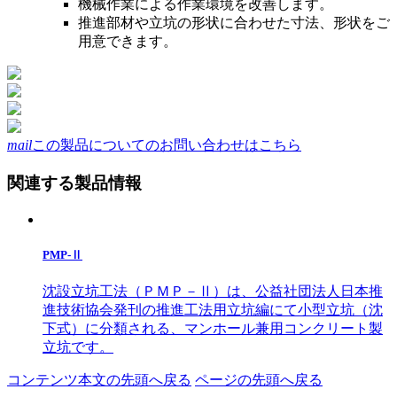
機械作業による作業環境を改善します。
推進部材や立坑の形状に合わせた寸法、形状をご
用意できます。
mail
この製品についてのお問い合わせはこちら
関連する製品情報
PMP-Ⅱ
沈設立坑工法（ＰＭＰ－Ⅱ）は、公益社団法人日本推
進技術協会発刊の推進工法用立坑編にて小型立坑（沈
下式）に分類される、マンホール兼用コンクリート製
立坑です。
コンテンツ本文の先頭へ戻る
ページの先頭へ戻る